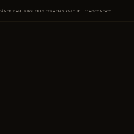
TÂNTRICA
NURU
OUTRAS TERAPIAS ▾
MICHELLE
FAQ
CONTATO