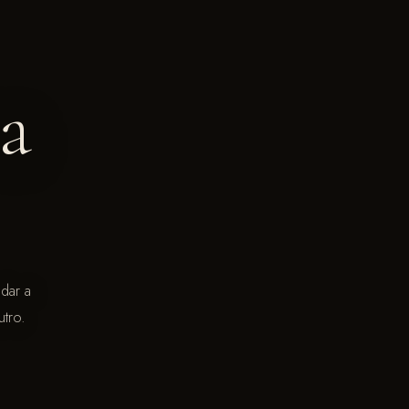
a
ndar a
tro.